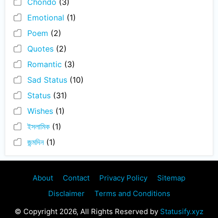
Chondo
(3)
Emotional
(1)
Poem
(2)
Quotes
(2)
Romantic
(3)
Sad Status
(10)
Status
(31)
Wishes
(1)
ইসলামিক
(1)
জন্মদিন
(1)
About
Contact
Privacy Policy
Sitemap
Disclaimer
Terms and Conditions
© Copyright 2026, All Rights Reserved by
Statusify.xyz