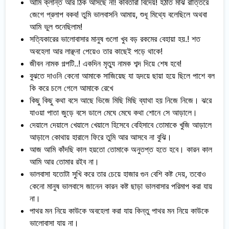
আমি ক্লান্ত আর ঠিক আসছে না! কবিতারা বিদেয়! হঠাত মাঝ রাত্তিরে
জেগে প্রলাপ বকব! তুমি ভালবাসনি আমায়, শুধূ মিথ্যে বলেছিলে অথবা
আমি ভুল শুনেছিলাম!
সত্যিকারের ভালোবাসার মানুষ গুলো খুব বড় রকমের বেহায়া হয়.! শত
অবহেলা আর লাঞ্ছনা পেয়েও তার কাছেই পড়ে থাকে!
জীবন নামক গল্পটি..! একদিন মৃত্যু নামক শব্দ দিয়ে শেষ হবে!
বুঝতে দাওনি কেনো আমাকে সাজিয়েছ যা হৃদয়ে ছায়া হয়ে ছিলে পাশে বল
কি করে চলে গেলে আমাকে রেখে
কিছু কিছু কথা বসে আছে ভিজে মিছি মিছি ব্যাথা হয় নিজে নিজে। ঝরে
যাওয়া পাতা জুড়ে বসে ডালে মেঘে মেঘে কথা শোনে সে আড়ালে।
দেয়ালে দেয়ালে খেয়ালে খেয়ালে হিসেবে বেহিসাবে তোমাকে খুজি আড়ালে
আড়ালে কোথায় হারালে ফিরে তুমি আর আসবে না বুঝি।
আজ আমি কাঁদছি কাল হয়তো তোমাকে অনুতপ্ত হতে হবে। কারন কাল
আমি আর তোমার রইব না।
ভালবাসা যতোটা সুখি করে তার চেয়ে হাজার গুন বেশি কষ্ট দেয়, তবোও
কেনো মানুষ ভালবাসে জানেন কারন কষ্ট ছাড়া ভালবাসার পরিমাপ করা যায়
না।
পাথর মন নিয়ে কাউকে অবহেলা করা যায় কিন্তু পাথর মন নিয়ে কাউকে
ভালোবাসা যায় না।