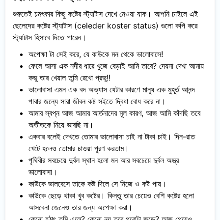
শুরুতেই চমৎকার কিছু কষ্টের স্ট্যাটাস দেখে নেওয়া যাক। আপনি চাইলে এই
ছেলেদের কষ্টের স্ট্যাটাস (celeder koster status) গুলো কপি করে
স্ট্যাটাস হিসাবে দিতে পারেন।
অপেক্ষা টা সেই করে, যে কাউকে মন থেকে ভালোবাসে!
ফেলে আসা এক নদীর ধারে খুজে বেড়াই আমি তারে? দেয়না দেখা আমায়
কভু তার খেয়াল তুমি রেখো প্রভু!!
ভালোবাসা এমন এক বদ অভ্যাস যেটার কারণে মানুষ এক মুহূর্ত আনন্দ
পাবার জন্যে সারা জীবন কষ্ট সইতে দ্বিধা বোধ করে না।
আমার স্বপ্ন আজ আমার আর্তনাদের মূল কারণ, আজ আমি কাঁদছি তবে
অতীতকে নিয়ে ভাবছি না।
একবার বলেই দেখতে তোমার ভালোবাসা চাই না টাকা চাই। দিন-রাত
খেটে হলেও তোমার চাওয়া পূরণ করতাম।
পৃথিবীর সবচেয়ে দুর্বল স্থান হলো মন আর সবচেয়ে দুর্বল অস্ত্র
ভালোবাসা।
কাউকে ভালবেসে তাকে কষ্ট দিলে সে নিজে ও কষ্ট পায়।
কাউকে ছেড়ে থাকা খুব কষ্টের। কিন্তু তার চেয়েও বেশি কষ্টের হলো
আসবেনা জেনেও তার জন্য অপেক্ষা করা।
কেনো হঠাৎ তুমি এলে? কেনো নয় তবে পুরোটা জুড়ে? আজ পেয়েও