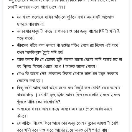
লেখাটি আপনার ভালো লাগে দেখে নিন।
মন খারাপ গুলোকে হাসির আঁড়ালে লুকিয়ে রাখার অভ্যাসটা আজোও
ছাড়তে পারলাম না!
ভালবাসার মানুষ টা কাছে না থাকলে ও তার জন্য পাশের সিট টা খালি ই
পড়ে থাকে!
জীবনের গতির কথা ভাবলে পা দুটোর গতিও থেমে রয় নিঃসঙ্গ এই পথে
তখন আত্মবিশ্বাস টুকুই সঙ্গি হয়!
আজ বলবো কি যে তোমায় তুমি অনেক ভালো থেকো আমি আমার মত না
হয় প্লিজ নিজের খেয়াল রেখো ! অনেক ভালো থেকো।
কেও কি জানো সেই দোকানের ঠিকানা যেখানে ভাঙ্গা মন যত্ন সহকারে
মেরামত করা হয়।
কিছু কষ্টো আছে জমা এইনা মনের ঘরে কিছুটা জল চোখটা বেয়ে অঝোর
ধারায় ঝড়ে । চোখটা মুছে হঠাত আবার মিথ্যেকরে হাসি হাসতে হাসতে
খুঁজতে থাকি কেন ভালোবাসি?
ভালবেসে বারবার আমার কাছে আসবে আর দুরে গেলে অঝর নয়নে
কাঁদবে।
যে হারিয়ে গিয়েও ফিরে আসে তার জন্য তোমার বুকের জায়গা টা বেশি
করে খালি করে দাও যাতে আগের চেয়ে আরও বেশি পূর্ণতা পায়।