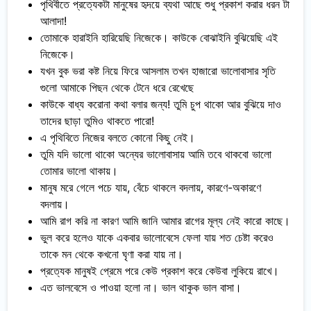
পৃথিবীতে প্রত্যেকটা মানুষের হৃদয়ে ব্যথা আছে শুধু প্রকাশ করার ধরন টা
আলাদা!
তোমাকে হারাইনি হারিয়েছি নিজেকে। কাউকে বোঝাইনি বুঝিয়েছি এই
নিজেকে।
যখন বুক ভরা কষ্ট নিয়ে ফিরে আসলাম তখন হাজারো ভালোবাসার সৃতি
গুলো আমাকে পিছন থেকে টেনে ধরে রেখেছে
কাউকে বাধ্য করোনা কথা বলার জন্য! তুমি চুপ থাকো আর বুঝিয়ে দাও
তাদের ছাড়া তুমিও থাকতে পারো!
এ পৃথিবিতে নিজের বলতে কোনো কিছু নেই।
তুমি যদি ভালো থাকো অন্যের ভালোবাসায় আমি তবে থাকবো ভালো
তোমার ভালো থাকায়।
মানুষ মরে গেলে পচে যায়, বেঁচে থাকলে বদলায়, কারণে-অকারণে
বদলায়।
আমি রাগ করি না কারণ আমি জানি আমার রাগের মূল্য নেই কারো কাছে।
ভুল করে হলেও যাকে একবার ভালোবেসে ফেলা যায় শত চেষ্টা করেও
তাকে মন থেকে কখনো ঘৃণা করা যায় না।
প্রত্যেক মানুষই প্রেমে পরে কেউ প্রকাশ করে কেউবা লুকিয়ে রাখে।
এত ভালবেসে ও পাওয়া হলো না। ভাল থাকুক ভাল বাসা।