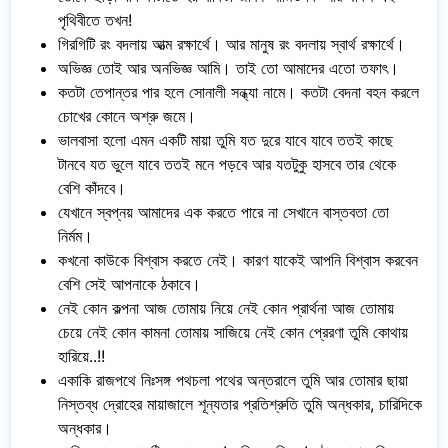
পৃথিবীতে তখন!
গিরগিটি রং বদলায় আত্ম রক্ষার্থে। আর মানুষ রং বদলায় স্বার্থ রক্ষার্থে।
অভিজ্ঞ তোই আর অনভিজ্ঞ আমি। তাই তো আমাদের এতো তফাৎ।
কতটা তেপান্তর পার হলে সোনালী সন্ধ্যা নামে। কতটা বেদনা বহন করলে
চোখের কোনে অশ্রু জমে।
ভালবাসা হলো এমন একটি মায়া তুমি যত দুরে যাবে যাবে ততই কাছে
টানবে যত ভুলে যাবে ততই মনে পড়বে আর যতটুকু হাসবে তার থেকে
বেশি কাঁদবে।
যেখানে স্বপ্নয় আমাদের এক করতে পারে না সেখানে বাস্তবতা তো
নির্মম।
কখনো কাউকে বিশ্বাস করতে নেই। কারণ যাকেই আপনি বিশ্বাস করবেন
বেশি সেই আপনাকে ঠকাবে।
নেই কোন কল্পনা আজ তোমায় নিয়ে নেই কোন প্রার্থনা আজ তোমায়
চেয়ে নেই কোন কামনা তোমায় সাজিয়ে নেই কোন প্রেরণা তুমি কোথায়
হারিয়ে..!!
একাকি রাজপথে নিঃসঙ্গ পথচলা পথের অন্তরালে তুমি আর তোমার ছায়া
নিস্তব্ধ দ্রোহের মায়াজালে শূন্যতার প্রতিশ্রুতি তুমি অন্ধকার, চারিদিকে
অন্ধকার।