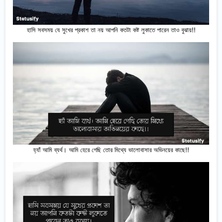
হাসি সবসময় যে সুখের প্রকাশ তা নয় আপনি কতটা কষ্ট লুকাতে পারেন তাও বুঝায়!!
হ্যাঁ আমি ব্যর্থ। আমি হেরে গেছি তোর মিথ্যে ভালোবাসার অভিনয়ের কাছে!!