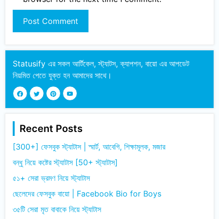
Statusify এর সকল আর্টিকেল, স্ট্যাটস, ক্যাপশন, বায়ো এর আপডেট
নিয়মিত পেতে যুক্ত হন আমাদের সাথে।
Recent Posts
[300+] ফেসবুক স্ট্যাটাস | স্মার্ট, আবেগি, শিক্ষামূলক, মজার
বন্ধু নিয়ে কষ্টের স্ট্যাটাস [50+ স্ট্যাটাস]
৫১+ সেরা ভ্রমণ নিয়ে স্ট্যাটাস
ছেলেদের ফেসবুক বায়ো | Facebook Bio for Boys
৩৫টি সেরা মৃত বাবাকে নিয়ে স্ট্যাটাস