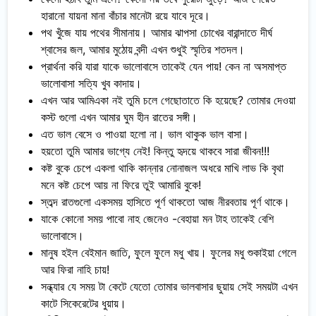
হারানো যায়না মানা বাঁচার মানেটা রয়ে যাবে দূরে।
পথ খুঁজে যায় পথের সীমানায়। আমার ঝাপসা চোখের বারান্দাতে দীর্ঘ
শ্বাসের জল, আমার মুঠোয় বন্দী এখন শুধুই স্মৃতির শতদল।
প্রার্থনা করি যারা যাকে ভালোবাসে তাকেই যেন পায়! কেন না অসমাপ্ত
ভালোবাসা সত্যি খুব কাদায়।
এখন আর আমিএকা নই তুমি চলে গেছোতাতে কি হয়েছে? তোমার দেওয়া
কস্ট গুলো এখন আমার ঘুম হীন রাতের সঙ্গী।
এত ভাল বেসে ও পাওয়া হলো না। ভাল থাকুক ভাল বাসা।
হয়তো তুমি আমার ভাগ্যে নেই! কিন্তু হৃদয়ে থাকবে সারা জীবন!!!
কষ্ট বুকে চেপে একলা থাকি কান্নার নোনাজল অধরে মাখি লাভ কি বৃথা
মনে কষ্ট চেপে আয় না ফিরে তুই আমারি বুকে!
স্তব্দ রাতগুলো একসময় হাসিতে পূর্ণ থাকতো আজ নীরবতায় পূর্ণ থাকে।
যাকে কোনো সময় পাবো নাহ জেনেও -বেহায়া মন টাহ তাকেই বেশি
ভালোবাসে।
মানুষ হইল বেইমান জাতি, ফুলে ফুলে মধু খায়। ফুলের মধু শুকাইয়া গেলে
আর ফিরা নাহি চায়!
সন্ধ্যার যে সময় টা কেটে যেতো তোমার ভালবাসার ছুয়ায় সেই সময়টা এখন
কাটে সিকেরেটের ধুয়ায়।