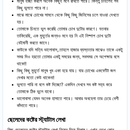
মানুষ ইচ্ছা করলে অনেক কিছুই মনে রাখতে পারে। কিন্তু চাইলেই সব
কিছু ভুলতে পারে না।
মাঝে মাঝে চোখের সামনে থেকে কিছু কিছু জিনিসের চলে যাওয়া দেখতে
হয়।
তোমাকে চিনতে ভুল করেছি তোমার চোখ দুটোর কারণে। যতবার
তাকিয়েছি, এক মুহূর্তের জন্যও মনে হয় নি এই নিষ্পাপ চোখ দুটো
বেইমানী করতে জানে।
কাউকে যদি সত্যি ভালোবাস,.তাহলে হাজার ব্যস্ততার মাঝেও তাকে একটু
সময় দিও হয়তো তোমার একটু সময়ের জন্য, সবসময় সে অপেক্ষায় বসে
থাকে!!
কিছু কিছু মুহূর্তে মানুষ খুব একা হয়ে যায়। যার চোখের একফোঁটা জল
দেখার মতো কেউ থাকেনা!
ভুলতে পারি না বলে কষ্ট দিচ্ছো? একদিন দেখবে সব কষ্ট সহ্য করে
তোমাকে ঠিক ভুলে যাবো।
ভালোবাসা যেমন অনেক হাসাতে পারে। আবার অবহেলা তার চেয়ে বেশী
কাঁদাতে পারে।
ছেলেদের কষ্টের স্ট্যাটাস লেখা
কিছু ছেলেদের কষ্টের স্ট্যাটাস লেখা নিম্নে দিয়ে দিলাম। এখান দেখে কোন