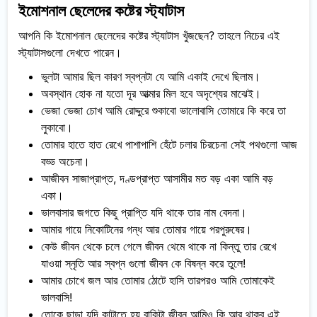
ইমোশনাল ছেলেদের কষ্টের স্ট্যাটাস
আপনি কি ইমোশনাল ছেলেদের কষ্টের স্ট্যাটাস খুঁজছেন? তাহলে নিচের এই
স্ট্যাটাসগুলো দেখতে পারেন।
ভুলটা আমার ছিল কারণ স্বপ্নটা যে আমি একাই দেখে ছিলাম।
অবস্থান হোক না যতো দূর আত্মার মিল হবে অদৃশ্যের মাঝেই।
ভেজা ভেজা চোখ আমি রোদ্দুরে শুকাবো ভালোবাসি তোমারে কি করে তা
লুকাবো।
তোমার হাতে হাত রেখে পাশাপাশি হেঁটে চলার চিরচেনা সেই পথগুলো আজ
বড্ড অচেনা।
আজীবন সাজাপ্রাপ্ত, দণ্ডপ্রাপ্ত আসামীর মত বড় একা আমি বড়
একা।
ভালবাসার জগতে কিছু প্রাপ্তি যদি থাকে তার নাম বেদনা।
আমার গায়ে নিকোটিনের গন্ধ আর তোমার গায়ে পরপুরুষের।
কেউ জীবন থেকে চলে গেলে জীবন থেমে থাকে না কিন্তু তার রেখে
যাওয়া স্নৃতি আর স্বপ্ন গুলো জীবন কে বিষন্ন করে তুলে!
আমার চোখে জল আর তোমার ঠোটে হাসি তারপরও আমি তোমাকেই
ভালবাসি!
তোকে ছাড়া যদি কাটাতে হয় বাকিটা জীবন আমিও কি আর থাকব এই